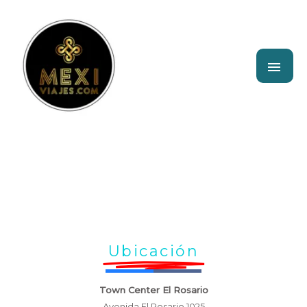
Ir
ME
al
contenido
PRI
Ubicación
Town Center El Rosario
Avenida El Rosario 1025