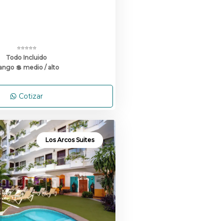
⭐⭐⭐⭐⭐
Todo Incluido
ango 💲 medio / alto
Cotizar
Los Arcos Suites