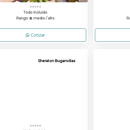
⭐⭐⭐⭐⭐
Todo Incluido
Rango 💲 medio / alto
R
Cotizar
Sheraton Buganvilias
⭐⭐⭐⭐⭐