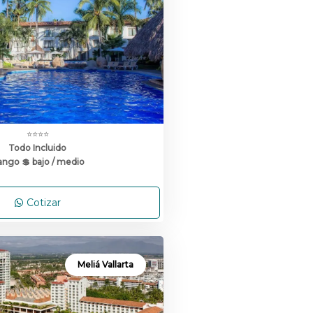
⭐⭐⭐⭐
Todo Incluido
ngo 💲 bajo / medio
Cotizar
Meliá Vallarta