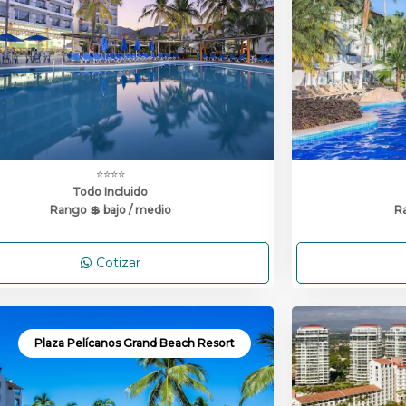
⭐⭐⭐⭐
Todo Incluido
Rango 💲 bajo / medio
Ra
Cotizar
Plaza Pelícanos Grand Beach Resort