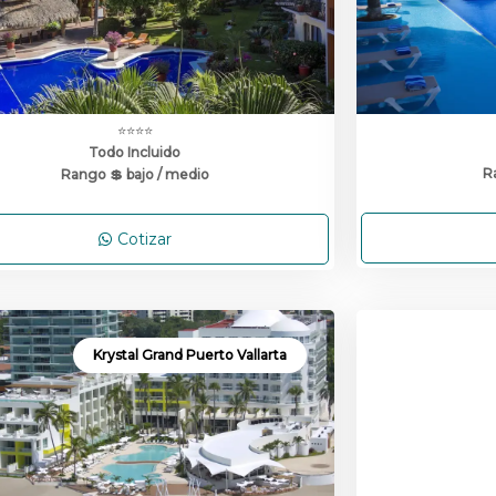
⭐⭐⭐⭐
Todo Incluido
R
Rango 💲 bajo / medio
Cotizar
Krystal Grand Puerto Vallarta